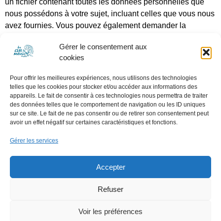
un fichier contenant toutes les données personnelles que
nous possédons à votre sujet, incluant celles que vous nous
avez fournies. Vous pouvez également demander la
suppression des données personnelles vous concernant.
Gérer le consentement aux
Cela ne prend pas en compte les données stockées à des
cookies
fins administratives, légales ou pour des raisons de sécurité.
Pour offrir les meilleures expériences, nous utilisons des technologies
Transmission de vos données
telles que les cookies pour stocker et/ou accéder aux informations des
appareils. Le fait de consentir à ces technologies nous permettra de traiter
personnelles
des données telles que le comportement de navigation ou les ID uniques
sur ce site. Le fait de ne pas consentir ou de retirer son consentement peut
avoir un effet négatif sur certaines caractéristiques et fonctions.
Les commentaires des visiteurs peuvent être vérifiés à l’aide
d’un service automatisé de détection des commentaires
Gérer les services
indésirables.
Accepter
Refuser
Politique de confidentialité
Politique de cookies (UE)
Voir les préférences